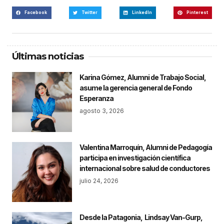
Facebook
Twitter
LinkedIn
Pinterest
Últimas noticias
Karina Gómez, Alumni de Trabajo Social,
asume la gerencia general de Fondo
Esperanza
agosto 3, 2026
Valentina Marroquín, Alumni de Pedagogía
participa en investigación científica
internacional sobre salud de conductores
julio 24, 2026
Desde la Patagonia, Lindsay Van-Gurp,