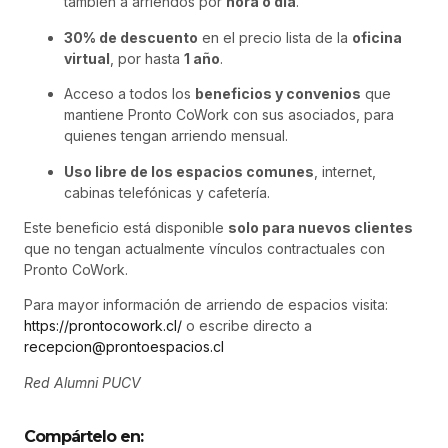
también a arriendos por
hora o día
.
30% de descuento
en el precio lista de la
oficina
virtual
, por hasta
1 año
.
Acceso a todos los
beneficios y convenios
que
mantiene Pronto CoWork con sus asociados, para
quienes tengan arriendo mensual.
Uso libre de los espacios comunes
, internet,
cabinas telefónicas y cafetería.
Este beneficio está disponible
solo para nuevos clientes
que no tengan actualmente vínculos contractuales con
Pronto CoWork.
Para mayor información de arriendo de espacios visita:
https://prontocowork.cl/
o escribe directo a
recepcion@prontoespacios.cl
Red Alumni PUCV
Compártelo en: