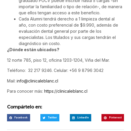
graduado PUCV puede inscribir hasta 5 cargas -sin
importar la familiaridad o tipo de relación-, de manera
que ellos tengan acceso a este beneficio.
Cada Alumni tendrá derecho a 1 limpieza dental al
año, con costo preferencial de $9.990, además de
evaluación dental general por parte de los
especialistas. Los titulados y sus cargas tendrán el
diagnóstico sin costo.
¿Dónde están ubicados?
12 norte 785, piso 12, oficina 1203-1204, Viña del Mar.
Teléfono: 32 217 9246. Celular: +56 9 8796 3042
Mail:
info@clinicaleblanc.cl
Para conocer más:
https://clinicaleblanc.cl
Compártelo en:
Facebook
Twitter
LinkedIn
Pinterest