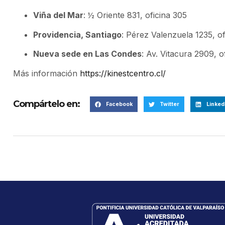
Viña del Mar
: ½ Oriente 831, oficina 305
Providencia, Santiago
: Pérez Valenzuela 1235, of
Nueva sede en Las Condes
: Av. Vitacura 2909, o
Más información
https://kinestcentro.cl/
Compártelo en:
Facebook
Twitter
Linked