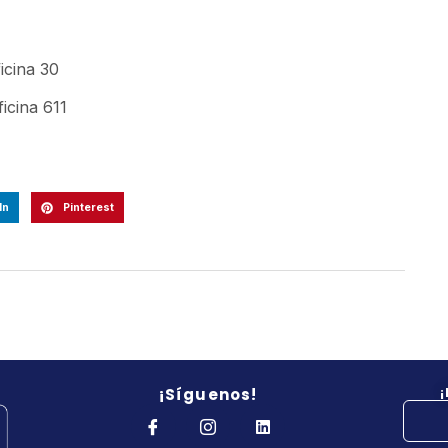
icina 30
ficina 611
In
Pinterest
¡Síguenos!