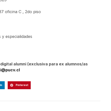
7 oficina C , 2do piso
 y especialidades
igital alumni (exclusiva para ex alumnos/as
i@pucv.cl
In
Pinterest